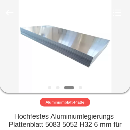
WUXI
HONGJINMILAI
STEEL
CO.,LTD.
All
Rights
Reserved.
ZU
HAUSE
PRODUKTE
VIDEOS
ÜBER
UNS
Aluminiumblatt-Platte
Hochfestes Aluminiumlegierungs-
WERKSBESICHTIGUNG
Plattenblatt 5083 5052 H32 6 mm für