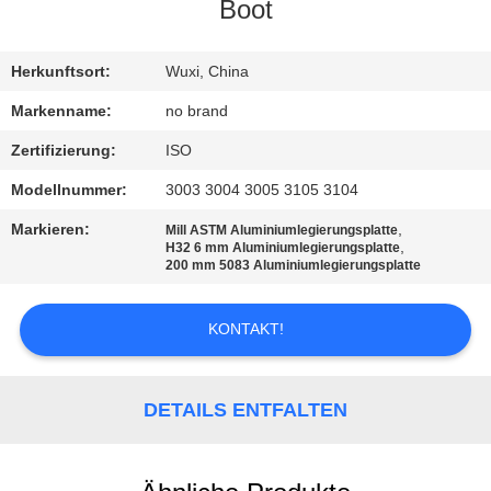
Boot
QUALITÄTSKONTROLLE
Herkunftsort:
Wuxi, China
KONTAKT
Markenname:
no brand
MIT
Zertifizierung:
ISO
UNS
Modellnummer:
3003 3004 3005 3105 3104
Markieren:
,
Mill ASTM Aluminiumlegierungsplatte
BITTE
,
H32 6 mm Aluminiumlegierungsplatte
200 mm 5083 Aluminiumlegierungsplatte
UM
EIN
KONTAKT!
ANGEBOT
DETAILS ENTFALTEN
SITEMAP