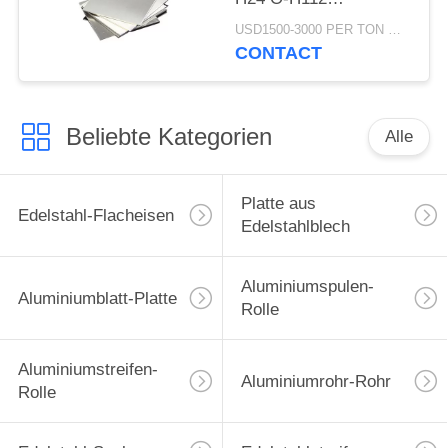
überziehen 100mm
USD1500-3000 PER TON MOQ:1Ton
starken hohen
CONTACT
Reinheitsgrad 4x8
Beliebte Kategorien
Alle
Platte aus
Edelstahl-Flacheisen
Edelstahlblech
Aluminiumspulen-
Aluminiumblatt-Platte
Rolle
Aluminiumstreifen-
Aluminiumrohr-Rohr
Rolle