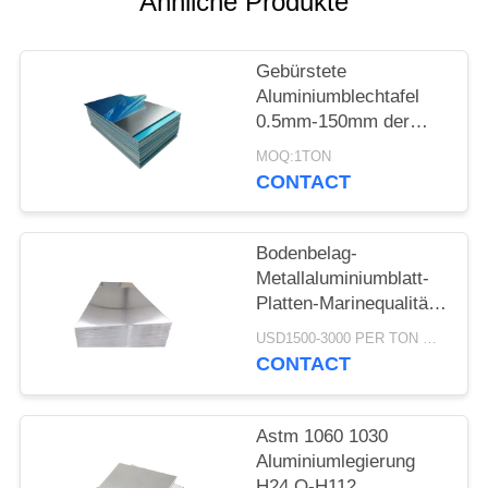
Ähnliche Produkte
PRIVACY
POLICY
Gebürstete
Aluminiumblechtafel
0.5mm-150mm der
platten-6082 1 Tonne
MOQ:1TON
MOQ
CONTACT
Bodenbelag-
Metallaluminiumblatt-
Platten-Marinequalität
gebürsteter
USD1500-3000 PER TON MOQ:1TON
strukturierter Viertelzoll
CONTACT
Astm 1060 1030
Aluminiumlegierung
H24 O-H112