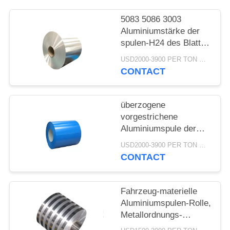
PRIVACY
POLICY
5083 5086 3003
Aluminiumstärke der
spulen-H24 des Blatt-
0.1-3mm
USD2000-3900 PER TON MOQ:1TON
CONTACT
überzogene
vorgestrichene
Aluminiumspule der
Spulen-3105 h46
USD2000-3900 PER TON MOQ:1TON
Aluminiumfarbe für
CONTACT
Gosse
Fahrzeug-materielle
Aluminiumspulen-Rolle,
Metallordnungs-
Spulen-Antikorrosions-