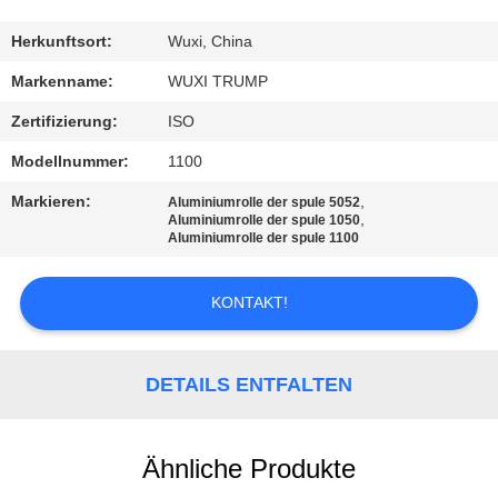
QUALITÄTSKONTROLLE
Herkunftsort:
Wuxi, China
Markenname:
WUXI TRUMP
KONTAKT
Zertifizierung:
ISO
MIT
Modellnummer:
1100
UNS
Markieren:
,
Aluminiumrolle der spule 5052
,
Aluminiumrolle der spule 1050
Aluminiumrolle der spule 1100
BITTE
UM
KONTAKT!
EIN
ANGEBOT
DETAILS ENTFALTEN
SITEMAP
Ähnliche Produkte