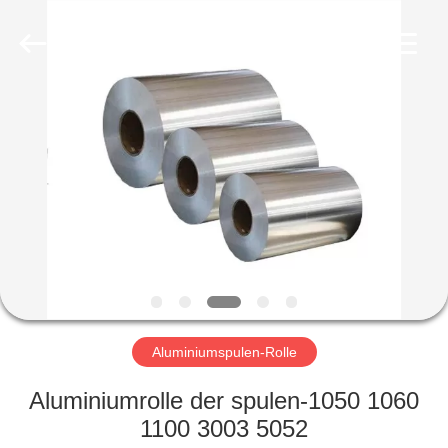
WUXI
HONGJINMILAI
STEEL
CO.,LTD.
All
Rights
Reserved.
ZU
HAUSE
PRODUKTE
VIDEOS
ÜBER
UNS
Aluminiumspulen-Rolle
Aluminiumrolle der spulen-1050 1060
WERKSBESICHTIGUNG
1100 3003 5052