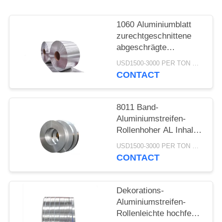
PRIVACY
POLICY
1060 Aluminiumblatt
zurechtgeschnittene
abgeschrägte
umrandete 26-1200mm
USD1500-3000 PER TON MOQ:1TON
Breite
CONTACT
8011 Band-
Aluminiumstreifen-
Rollenhoher AL Inhalt
für medizinische
USD1500-3000 PER TON MOQ:1TON
Flaschenkapsel
CONTACT
Dekorations-
Aluminiumstreifen-
Rollenleichte hochfeste