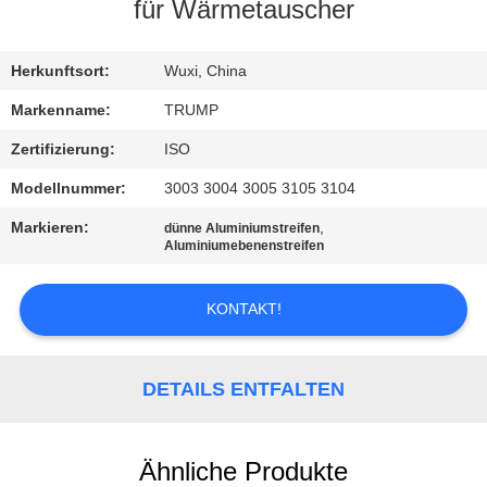
für Wärmetauscher
QUALITÄTSKONTROLLE
Herkunftsort:
Wuxi, China
KONTAKT
Markenname:
TRUMP
MIT
Zertifizierung:
ISO
UNS
Modellnummer:
3003 3004 3005 3105 3104
Markieren:
,
dünne Aluminiumstreifen
BITTE
Aluminiumebenenstreifen
UM
KONTAKT!
EIN
ANGEBOT
DETAILS ENTFALTEN
SITEMAP
Ähnliche Produkte