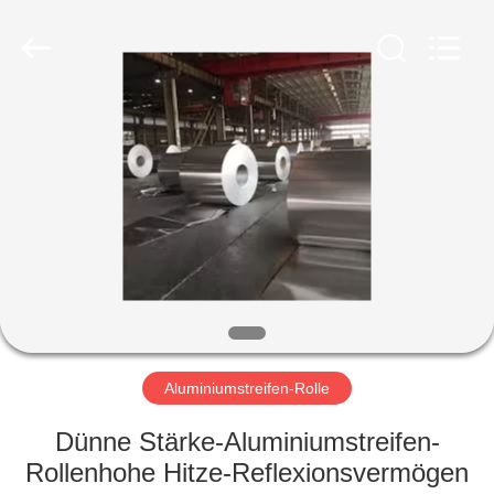
WUXI
HONGJINMILAI
STEEL
CO.,LTD.
All
Rights
Reserved.
ZU
HAUSE
PRODUKTE
VIDEOS
ÜBER
UNS
Aluminiumstreifen-Rolle
Dünne Stärke-Aluminiumstreifen-
WERKSBESICHTIGUNG
Rollenhohe Hitze-Reflexionsvermögen