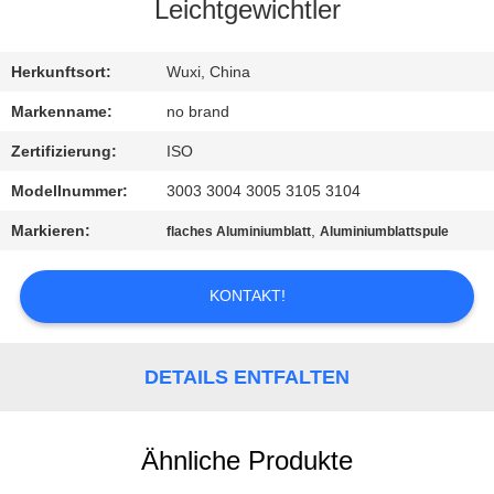
Leichtgewichtler
QUALITÄTSKONTROLLE
Herkunftsort:
Wuxi, China
KONTAKT
Markenname:
no brand
MIT
Zertifizierung:
ISO
UNS
Modellnummer:
3003 3004 3005 3105 3104
Markieren:
,
flaches Aluminiumblatt
Aluminiumblattspule
BITTE
UM
KONTAKT!
EIN
ANGEBOT
DETAILS ENTFALTEN
SITEMAP
Ähnliche Produkte