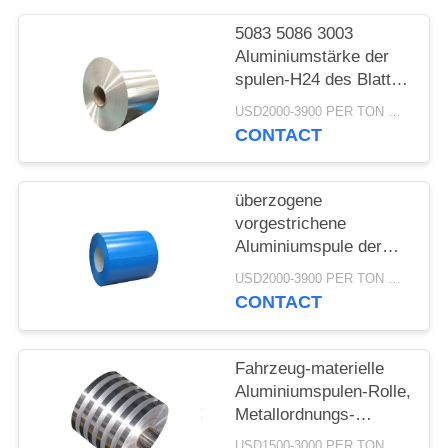
PRIVACY
POLICY
5083 5086 3003
Aluminiumstärke der
spulen-H24 des Blatt-
0.1-3mm
USD2000-3900 PER TON MOQ:1TON
CONTACT
überzogene
vorgestrichene
Aluminiumspule der
Spulen-3105 h46
USD2000-3900 PER TON MOQ:1TON
Aluminiumfarbe für
CONTACT
Gosse
Fahrzeug-materielle
Aluminiumspulen-Rolle,
Metallordnungs-
Spulen-Antikorrosions-
USD1500-3000 PER TON MOQ:1TON