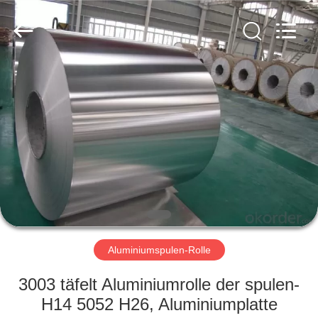
WUXI
HONGJINMILAI
STEEL
CO.,LTD.
All
Rights
Reserved.
ZU
HAUSE
PRODUKTE
VIDEOS
ÜBER
UNS
Aluminiumspulen-Rolle
3003 täfelt Aluminiumrolle der spulen-
WERKSBESICHTIGUNG
H14 5052 H26, Aluminiumplatte