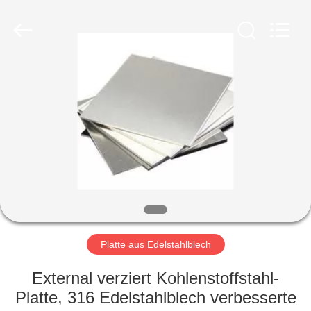
WUXI
HONGJINMILAI
STEEL
CO.,LTD.
All
Rights
Reserved.
ZU
HAUSE
PRODUKTE
VIDEOS
ÜBER
UNS
Platte aus Edelstahlblech
External verziert Kohlenstoffstahl-
WERKSBESICHTIGUNG
Platte, 316 Edelstahlblech verbesserte