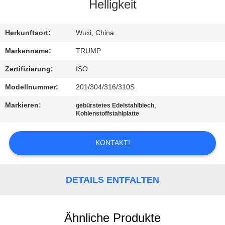
Helligkeit
QUALITÄTSKONTROLLE
Herkunftsort:
Wuxi, China
KONTAKT
Markenname:
TRUMP
MIT
Zertifizierung:
ISO
UNS
Modellnummer:
201/304/316/310S
Markieren:
,
gebürstetes Edelstahlblech
BITTE
Kohlenstoffstahlplatte
UM
KONTAKT!
EIN
ANGEBOT
DETAILS ENTFALTEN
SITEMAP
Ähnliche Produkte