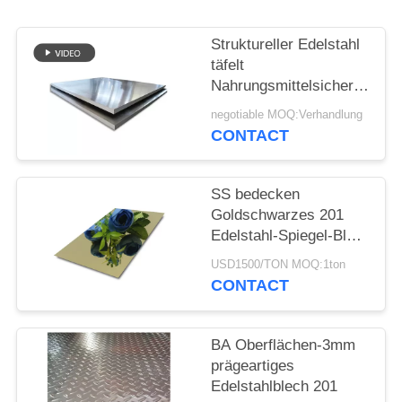
PRIVACY
POLICY
Struktureller Edelstahl
täfelt
Nahrungsmittelsichere
hohe Härte-
negotiable MOQ:Verhandlung
kundenspezifische
CONTACT
Oberflächenbehandlung
SS bedecken
Goldschwarzes 201
Edelstahl-Spiegel-Blatt
Inox 304 für
USD1500/TON MOQ:1ton
Innenaußendekoration
CONTACT
BA Oberflächen-3mm
prägeartiges
Edelstahlblech 201