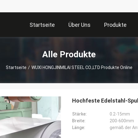
Startseite
Über Uns
Produkte
Alle Produkte
Startseite
/
WUXI HONGJINMILAI STEEL CO.,LTD Produkte Online
Hochfeste Edelstahl-Spu
Stärke:
0.2-15mm
Breite:
200-600mm
Länge:
gemäß der An