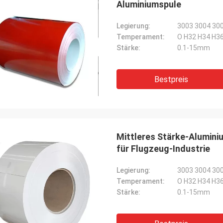
Aluminiumspule
Legierung:
3003 3004 30
Temperament:
O H32 H34 H3
Stärke:
0.1-15mm
Bestpreis
Mittleres Stärke-Alumin
für Flugzeug-Industrie
Legierung:
3003 3004 30
Temperament:
O H32 H34 H3
Stärke:
0.1-15mm