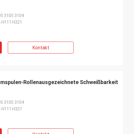
05 3105 3104
6 H111 H321
Kontakt
iumspulen-Rollenausgezeichnete Schweißbarkeit
05 3105 3104
6 H111 H321