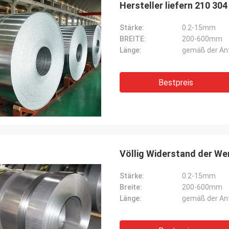
Hersteller liefern 210 30
Stärke:
0.2-15mm
BREITE:
200-600mm
Länge:
gemäß der An
M.Boroomandi
erer Zusammenarbeit vorbei hinter
ahren, erzielten wir mit Gewinn für
Bestpreis
arteien. Danke für Ihre
ätsprodukte und aufmerksamen
e. Unser Geschäft hat großes
Völlig Widerstand der W
Stärke:
0.2-15mm
Breite:
200-600mm
Länge:
gemäß der An