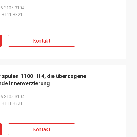
05 3105 3104
6 H111 H321
Kontakt
r spulen-1100 H14, die überzogene
de Innenverzierung
05 3105 3104
6 H111 H321
Kontakt