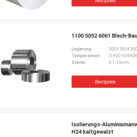
Bestpreis
1100 5052 6061 Blech-Ba
Legierung:
3003 3004 30
Temperament:
O H32 H34 H3
Stärke:
0.1-15mm
Bestpreis
Isolierungs-Aluminiuman
H24 kaltgewalzt