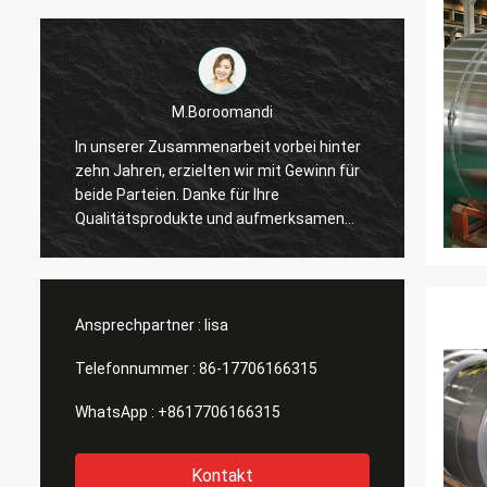
M.Boroomandi
In unserer Zusammenarbeit vorbei hinter
In uns
zehn Jahren, erzielten wir mit Gewinn für
zehn J
beide Parteien. Danke für Ihre
beide P
Qualitätsprodukte und aufmerksamen
Qualit
Service. Unser Geschäft hat großes
Servic
Ansprechpartner :
lisa
Telefonnummer :
86-17706166315
WhatsApp :
+8617706166315
Kontakt