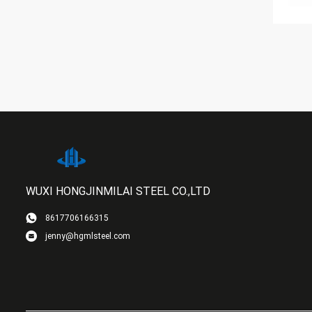
WUXI HONGJINMILAI STEEL CO.,LTD
8617706166315
jenny@hgmlsteel.com