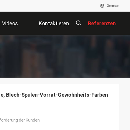
German
Videos
Kontaktieren
Referenzen
Sie Uns
描
述
le, Blech-Spulen-Vorrat-Gewohnheits-Farben
forderung der Kunden