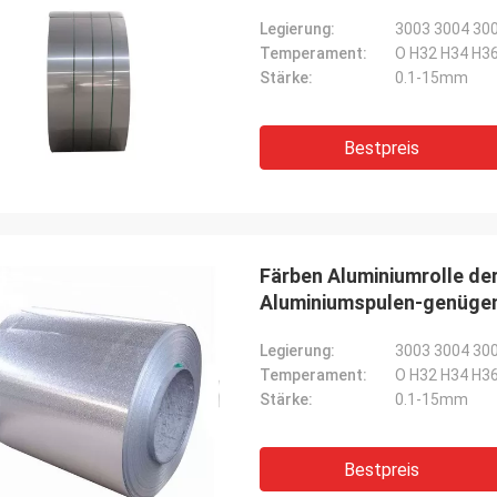
Legierung:
3003 3004 30
Temperament:
O H32 H34 H3
Stärke:
0.1-15mm
Bestpreis
Färben Aluminiumrolle de
Aluminiumspulen-genügen
Legierung:
3003 3004 30
Temperament:
O H32 H34 H3
Stärke:
0.1-15mm
Bestpreis