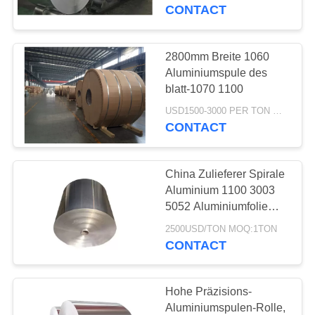
CONTACT
QUALITÄTSKONTROLLE
2800mm Breite 1060
KONTAKT
Aluminiumspule des
MIT
blatt-1070 1100
UNS
USD1500-3000 PER TON MOQ:1TON
CONTACT
BITTE
China Zulieferer Spirale
UM
Aluminium 1100 3003
EIN
5052 Aluminiumfolie
Spirale Rolle
ANGEBOT
2500USD/TON MOQ:1TON
CONTACT
SITEMAP
Hohe Präzisions-
Aluminiumspulen-Rolle,