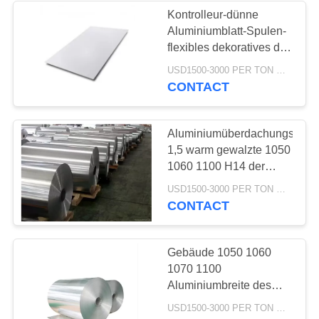
Kontrolleur-dünne
Aluminiumblatt-Spulen-
flexibles dekoratives der
Massen-24 x 36 6082
USD1500-3000 PER TON MOQ:1TON
CONTACT
Aluminiumüberdachungsrolle
1,5 warm gewalzte 1050
1060 1100 H14 der
spulen-3003 3004
USD1500-3000 PER TON MOQ:1TON
CONTACT
Gebäude 1050 1060
1070 1100
Aluminiumbreite des
spulen-Blatt-2650mm
USD1500-3000 PER TON MOQ:1TON