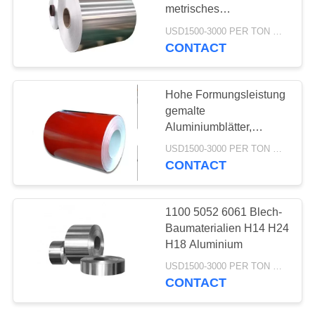
PRIVACY
metrisches
POLICY
Aluminiumblatt kein
USD1500-3000 PER TON MOQ:1TON
Ölfleck
CONTACT
Hohe Formungsleistung
gemalte
Aluminiumblätter,
blinkende
USD1500-3000 PER TON MOQ:1TON
Aluminiumspule
CONTACT
1100 5052 6061 Blech-
Baumaterialien H14 H24
H18 Aluminium
USD1500-3000 PER TON MOQ:1TON
CONTACT