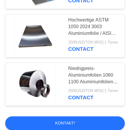
CONTACT
Hochwertige ASTM
1050 2024 3003
Aluminiumfolie / AISI
5083 6061 7075
2500USD/TON MOQ:1 Tonne
Aluminiumplatte
CONTACT
Niedrigpreis-
Aluminiumfolien 1060
1100 Aluminiumfolien
Rollen Farbbeschichtete
2500USD/TON MOQ:1 Tonne
Aluminiumfolien
CONTACT
KONTAKT!