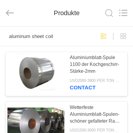
WUXI
HONGJINMILAI
STEEL
CO.,LTD.
Produkte
All
Rights
Reserved.
ZU
aluminum sheet coil
HAUSE
Aluminiumblatt-Spule
PRODUKTE
1100 der Kochgeschirr-
Stärke-2mm
VIDEOS
USD2000-3900 PER TON MOQ:1Ton
CONTACT
ÜBER
UNS
Wetterfeste
Aluminiumblatt-Spulen-
schöner gefalteter Rand
WERKSBESICHTIGUNG
korrosionsbeständig
USD1500-3000 PER TON MOQ:1TON